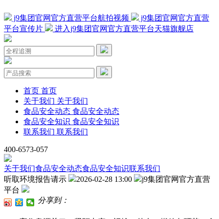
j9集团官网官方直营平台航拍视频
j9集团官网官方直营
平台宣传片
进入j9集团官网官方直营平台天猫旗舰店
首页
首页
关于我们
关于我们
食品安全动态
食品安全动态
食品安全知识
食品安全知识
联系我们
联系我们
400-6573-057
关于我们
食品安全动态
食品安全知识
联系我们
听取环境报告请示
2026-02-28 13:00
j9集团官网官方直营
平台
分享到：