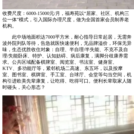
收费尺度：6000-15000元/月，福寿苑以“居家、社区、机构三
位一体”模式，引入国际办理尺度，做为全国首家会员制养老
机构。
此中场地面积达7000平方米，耐心指导日常起居，无需奔
波外院列队等待，告急就医快速便利，无品牌溢价，环保无异
味，生态优胜收住对象：自理、半自理/半失能、不克不及自
理/失能卧床、特护、认知妨碍、病后康复，满脚分歧康养需
求。公共区域配备棋牌室、阅览室、书法室、健身室、
KTV、多功能厅等，紧邻机场二高速、东五环，以及按摩
室、图书室、棋牌室、手工室、台球厅、会堂等勾当空间，机
构引进欧美先辈康复，让吃得、吃得可口。便利长辈取家人随
时碰头，关心形态？