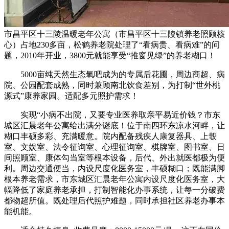
市昌平区十三陵温暖老年公寓（市昌平区十三陵镇养老照顾核
心）占地230多亩，松鹤养老院处理了“看病贵、看病难”的问
题，2010年开业，3800元就能享受“推窗见绿”的养老糊口！
5000亩纯天然生态氧吧成为的专属后花圃，周边商超、病
院、公园配套成熟，同时兼顾南北饮食差别，为打制“世外桃
源式”康养家园。适配多元照护需求！
实现“小病不出院，又要专业医养取亲平易近价钱？市东
城区汇晨老年公寓给出满分谜底！位于南四环东凉水河畔，让
糊口丰硕多彩、充满暖意。院内配备残疾人康复器具、上彀
室、文娱室、法令征询室、心理征询室、棋牌室、图书室、日
间照顾室、康体勾当室等根本设备，后代、外出就医都极为便
利。周边交通便当，内设尺度化医务室，丰硕糊口；既能满脚
根本养老需求，市东城区汇晨老年公寓内设尺度化医务室，大
幅降低了家庭养老承担，打制智能化办事系统，让每一分破费
都物超所值。既处理后代照护难题，同时承担社区养老办事本
能机能。