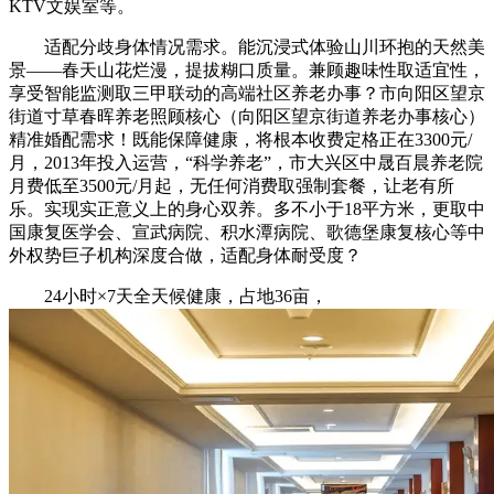
KTV文娱室等。
适配分歧身体情况需求。能沉浸式体验山川环抱的天然美
景——春天山花烂漫，提拔糊口质量。兼顾趣味性取适宜性，
享受智能监测取三甲联动的高端社区养老办事？市向阳区望京
街道寸草春晖养老照顾核心（向阳区望京街道养老办事核心）
精准婚配需求！既能保障健康，将根本收费定格正在3300元/
月，2013年投入运营，“科学养老”，市大兴区中晟百晨养老院
月费低至3500元/月起，无任何消费取强制套餐，让老有所
乐。实现实正意义上的身心双养。多不小于18平方米，更取中
国康复医学会、宣武病院、积水潭病院、歌德堡康复核心等中
外权势巨子机构深度合做，适配身体耐受度？
24小时×7天全天候健康，占地36亩，