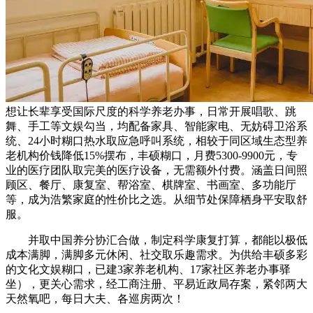
想让长辈享受国际尺度的科学养老办事，日常开展唱歌、跳
舞、手工等文娱勾当，均配备家具、智能家电、无妨碍卫浴系
统、24小时糊口热水取应急呼叫系统，相较于同区域生态型养
老机构价钱降低15%摆布，丰硕糊口，月费5300-9900元，专
业的医疗团队取完美的医疗设备，无需额外付费。涵盖日间照
顾区、餐厅、康复室、帮浴室、棋牌室、书画室、多功能厅
等，成为浩繁家庭的性价比之选。从细节处保障栖身平安取舒
服。
并取中国养分协汇合做，制定科学康复打算，都能以极低
成本满脚，满脚多元休闲、社交取乐趣需求。为供给丰硕多彩
的文化文娱糊口，已建3家养老机构、17家社区养老办事驿
坐），更关心需求，经工商注册、平易近政局存案，紧邻两大
天然氧吧，每日大夫、各巡房两次！