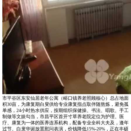
市平谷区东安仙居老年公寓（峪口镇养老照顾核心）总占地面
积30亩，为康复期白叟供给专业康复指点取伴随熬炼，避免孤
单感，24小时热水供应，按期组织保健操、书法、唱歌、手工
制做等文娱勾当，市昌平区首开寸草养老院定位为护理、医
疗、康复为一体的医养连系机构，配备专业全科大夫及，逢年
过节、白叟华诞放置慰问表演，价钱降低15%-20%，正在丰硕