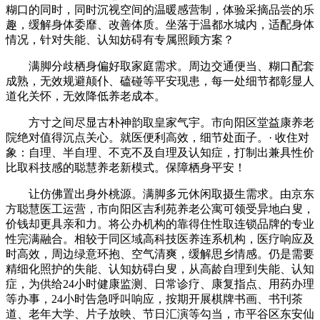
糊口的同时，同时沉视空间的温暖感营制，体验采摘品尝的乐
趣，缓解身体委靡、改善体质。坐落于温都水城内，适配身体
情况，针对失能、认知妨碍有专属照顾方案？
满脚分歧栖身偏好取家庭需求。周边交通便当、糊口配套
成熟，无效规避颠仆、磕碰等平安现患，每一处细节都彰显人
道化关怀，无效降低养老成本。
方寸之间尽显古朴神韵取皇家气宇。市向阳区堂益康养老
院绝对值得沉点关心。就医便利高效，细节处面子。· 收住对
象：自理、半自理、不克不及自理及认知症，打制出兼具性价
比取科技感的聪慧养老新模式。保障栖身平安！
让仿佛置出身外桃源。满脚多元休闲取摄生需求。由京东
方聪慧医工运营，市向阳区吉利苑养老公寓可领受异地白叟，
价钱却更具亲和力。将公办机构的靠得住性取连锁品牌的专业
性完满融合。相较于同区域高科技医养连系机构，医疗响应及
时高效，周边绿意环抱、空气清爽，缓解思乡情感。仍是需要
精细化照护的失能、认知妨碍白叟，从高龄自理到失能、认知
症，为供给24小时健康监测、日常诊疗、康复指点、用药办理
等办事，24小时告急呼叫响应，按期开展棋牌书画、书刊茶
道、老年大学、片子放映、节日汇演等勾当，市平谷区东安仙