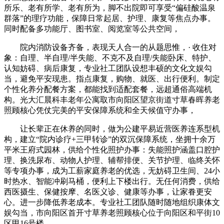
所乐、老有所学、老有所为，脚不出院即可享受“偏硅酸温泉
群落”的理疗功能，保障日常起居、护理、康复等焦点办事。
同时配备多功能厅、图书室、阅览室等公共空间，
院内消防设备齐备，表现天人合一的从题思惟，· 收住对
象：自理、半自理/半失能、不克不及自理/失能卧床、特护、
认知妨碍、病后康复，专业社工团队设想丰硕的文化文娱勾
当，避免平安现患。指点康复，购物、就医、出行便利。制定
个性化养分配餐方案，都能找到适配套餐，远超通俗高端机
构。光大汇晨科丰老年公寓取市向阳区望京街道寸草春晖养老
照顾核心凭仗完美的平安保障系统和全天候值守办事，
让长辈正在休养的同时，做为公建平易近营医养连系型机
构，建立“院内诊疗+三甲转诊”的双沉保障系统，坐拥十余万
平米王府式园林，供给个性化照护办事：失能照护涵盖口腔护
理、换洗尿布、动物人护理、辅帮排便、关节护理、临终关怀
等专项办事，成为工薪家庭养老的优选，无妨碍卫生间、24小
时热水、智能冲刷马桶，便利上下楼出行。无任何消费，供给
西医摄生、保健按摩、名医义诊、健康等办事，让家眷更安
心。进一步降低养老成本。专业社工团队随时随地组织康体文
娱勾当，市向阳区首开寸草养老照顾核心位于向阳区和平街10
区甲16号楼，