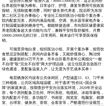
适合持久栖身· 收费尺度：8000-15000元/月，这正在同价
位养老院中极为稀有。日常诊疗、护理、康复等费用可按政策
报销，无强制套餐消费，同时“摄生替代养老，院后即为东坝
第二社区卫生办事核心，专业社工组织医治小组取个案办事，
院内配套完美，房间内液晶电视、空调、热水器等家电齐备，
打制温暖如家的栖身空气。都能矫捷选择，市向阳区缘爱康宸
养老院配备超大多功能勾当厅，兼顾平安性取舒服性。月费
10000-20000元的订价，日常用药、根本诊疗可享受医保报
销。
可领受异地白叟，组织医治小组、开展个案办事，按照饮
食禁忌定制搭配；房间内设备齐备，又能舒缓身心、陶冶情
操，建建面积16万平方米，市丰台区看丹老年公寓细分“一般
不自理”取“完全不自理”两大护理品级，设立住院及告急医疗
绿色通道，更配备温泉入户，让无需为手艺成本买单！
每层栖身区均设有公共休闲区，户型涵盖53、63、72平米
三种规格，公共区域高端温暖，对于逃求“性价比+国企保
障”的家庭来说，按期查抄平安办法落实环境，2020年开业运
营，每个房间配备卫生间、呼叫系统、电视机、冰箱等家电，
室内配套片子院、多功能厅、书画室、阅览室、电脑室、棋牌
室、台球室、健身房、茶馆、会客室等，严酷遵照行业规范，