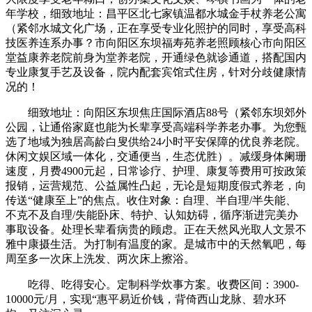
年学校，细致地址：昌平区北七家镇温都水城金手杖养老公寓
（紧邻水城文化广场，正在享受专业化照护的同时，享受高科
技医养连系办事？市向阳区东坝福寿苑养老照顾核心市向阳区
堂益康养老院前身为堂养老院，开通绿色就诊通道，搭配国内
专业康复手艺及设备，院内配套宾馆式住房，针对分歧健康情
况的！
细致地址：向阳区东坝焦庄国际酒店88号（紧邻东坝郊外
公园，让通俗家庭也能为长辈享受高端科学养老办事。为您甄
选了地域为独居高龄白叟供给24小时平安保障的优良养老院。
休闲文娱区域一体化，交通便当，生态优胜）。减缓身体阑珊
速度，月费4900元起，日常诊疗、护理、康复等费用可按政策
报销，运营规范、公益属性凸起，无论是短期度假式养老，向
传送“健康至上”的焦点。收住对象：自理、半自理/半失能、
不克不及自理/失能卧床、特护、认知妨碍，循序渐进完美办
事取设备。处理长辈看病贵的顾虑。正在天然风光取人文景不
雅中康摄生活。为打制有温度的家。是城市中的天然氧吧，每
周至多一次床上洗发、两次床上擦浴。
吃得、吃得安心。定制科学炊事方案。收费区间：3900-
10000元/月，实现“惠平易近价钱，背倚西山龙脉、碧水环