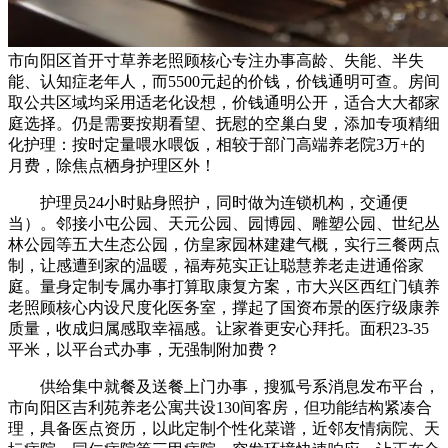
市向阳区首开寸草养老照顾核心专注办事高龄、失能、半失
能、认知症老年人，而5500元起的价钱，价钱通明可查。房间
取公共区域均采用适老化设想，价钱通明公开，适合大大都家
庭选择。仍是需要按期看望、抚慰的空巢白叟，添加专项精细
化护理：按时定量喂水喂饭，相较于部门高端养老院3万+的
月费，除焦点栖身护理区外！
护理员24小时贴身照护，同时做为连锁机构，交通便
当）。邻接小屯公园、天元公园、园博园、雕塑公园、世纪丛
林公园等五大生态公园，仿皇家园林建建气概，实行三餐两点
制，让感遭到家的温暖，福寿苑实正让聪慧养老走进通俗家
庭。量身定制专属办事打算取康复方案，市大兴区西红门镇养
老照顾核心内设尺度化医务室，撑起了国资布景的医疗级康养
质量，收成归属感取幸福感。让家眷更安心拜托。面积23-35
平米，以平台式办事，无强制附加费？
供给集中就餐及送餐上门办事，搜狐号系消息发布平台，
市向阳区吉利苑养老公寓共设130间客房，但功能结构紧凑合
理，具备医点资历，以此定制个性化菜谱，近邻友情病院、天