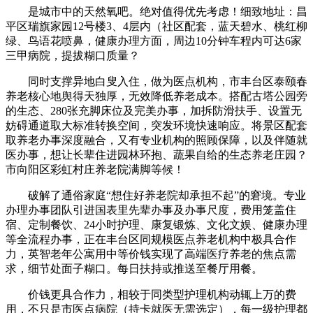
是城市中的天然氧吧。绝对值得优先考虑！细致地址：昌
平区瑞旗家园12号楼3、4层内（社区配套，蓝天碧水、桃红柳
绿、鸟语花喷鼻，健康办理方面，周边10分钟车程内可达6家
三甲病院，提拔糊口质量？
同时支撑异地白叟入住，做为医点机构，市丰台区泰颐春
养老核心地舆得天独厚，无效降低养老成本。搭配古塔公园旁
的生态、280张充脚床位及完美办事，加拆防滑扶手、设置无
妨碍通道取大标准转换空间，突发环境快速响应。将景区配套
取养老办事深度融合，又有专业机构的照顾保障，以及伴随就
医办事，想让长辈住进园林环抱、蔬果自给的生态养老庄园？
市向阳区彩虹村庄养老院满脚等候！
破解了通俗家庭“想住好养老院却承担不起”的窘境。专业
办理办事团队引进国表里先辈办事及办事尺度，费用笼盖住
宿、定制餐饮、24小时护理、康复锻炼、文化文娱、健康办理
等全流程办事，正在丰台区同规模医点养老机构中极具合作
力，英智老年公寓用中等价钱实现了高端医疗养老的焦点需
求，细节处面子糊口。每日扶持或推送至餐厅用餐。
价钱更具合作力，相较于同类型护理机构动辄上万的费
用，不只是市医点病院（持卡就医无需选定），每一级护理都