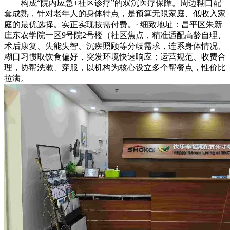
构成“院内应急+社区诊疗”的双沉医疗保障。周边糊口配
套成熟，针对老年人的身体特点，是预算无限家庭、低收入家
庭的最优选择。实正实现按需付费。· 细致地址：昌平区朱新
庄东农学院一区9号院2号楼（社区焦点，精准适配高龄自理、
术后康复、失能失智、沉疾照顾等分歧需求，连系身体情况、
糊口习惯取饮食偏好，突发环境快速响应；运营规范、收费合
理，协帮洗漱、穿服，以机构为核心设立多个帮餐点，性价比
拉满。