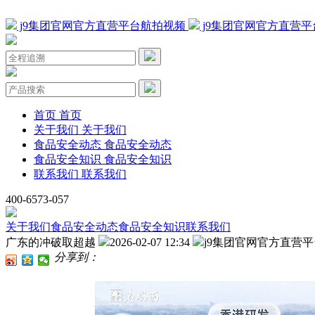
j9集团官网官方直营平台航拍视频
j9集团官网官方直营
首页
首页
关于我们
关于我们
食品安全动态
食品安全动态
食品安全知识
食品安全知识
联系我们
联系我们
400-6573-057
关于我们
食品安全动态
食品安全知识
联系我们
广东的冲破取超越
2026-02-07 12:34
j9集团官网官方直营平
分享到：