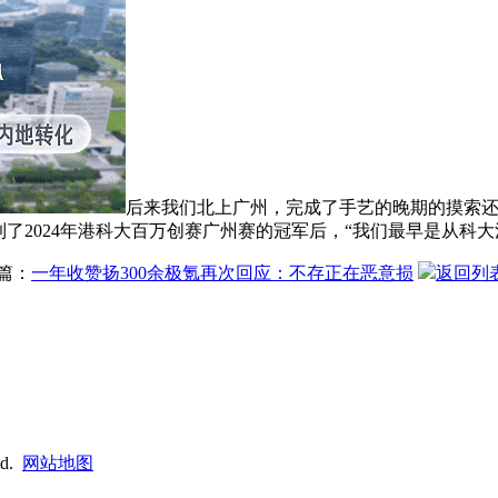
后来我们北上广州，完成了手艺的晚期的摸索
到了2024年港科大百万创赛广州赛的冠军后，“我们最早是从科
篇：
一年收赞扬300余极氪再次回应：不存正在恶意损
返回列
ed.
网站地图