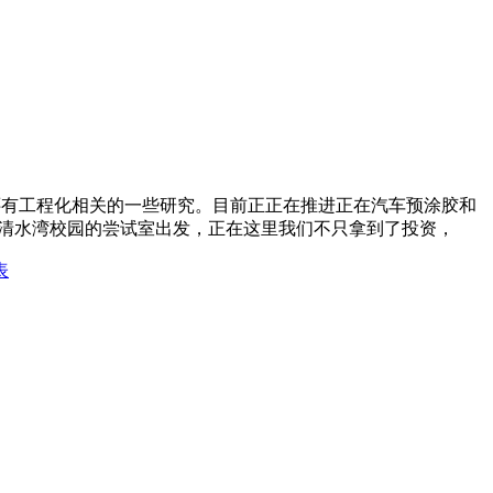
还有工程化相关的一些研究。目前正正在推进正在汽车预涂胶和
大清水湾校园的尝试室出发，正在这里我们不只拿到了投资，
表