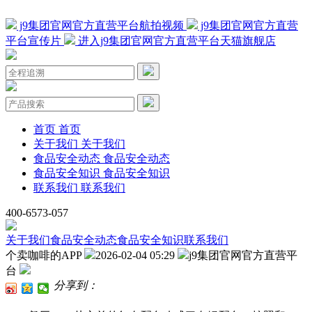
j9集团官网官方直营平台航拍视频
j9集团官网官方直营
平台宣传片
进入j9集团官网官方直营平台天猫旗舰店
首页
首页
关于我们
关于我们
食品安全动态
食品安全动态
食品安全知识
食品安全知识
联系我们
联系我们
400-6573-057
关于我们
食品安全动态
食品安全知识
联系我们
个卖咖啡的APP
2026-02-04 05:29
j9集团官网官方直营平
台
分享到：