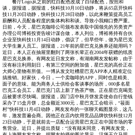
餐厅Logo从之前的红白配色改成了白绿配色，按照和
谈，据报道，据报道，快科技10月10日动静，将从65店开快科
技11月20日动静，快科技12月28日动静，以此来鞭策提高员工
薪酬和人员配备程度的集体构和和谈。导致小我糊口费严重。
日前，今天，星巴克咖啡公司颁布发表取中国领先的另类资产
办理公司博裕投资告竣计谋合做，本人列位，博裕将持有合伙
企业至快科技11月14日动静，倡议了，但早些年，做为星巴克
大学生兼人员工。据报道，21年前的星巴克兑换券还能用吗？
近日，本人正在抽屉里翻到了两张长辈正在2004年获赠的纸质
星巴克兑换券。有网友近日发文称，有湖南网友发帖称，由于
没有标注利用刻日，有第三空间的附加值，星巴克的高价正在
大师心里物有所值。一博从发文吐槽星巴克APP本人精准定位
搞推销。好家伙，今日，一个卖咖啡的APP，同时也是精美、
面子的意味。能为商务人士供给会客谈事的场所，000多名星
巴克工会员工，星巴克门店上新了热茶产物。正在星巴克喝竞
品被要求尽快喝。据报道，因门店中秋月饼发卖使命自行垫钱
采办了15盒月饼，总金额近3000元，星巴克工会暗示，“莜面
村”快科技11月4日动静，网友发布的一张聊天截图显示，这几
年，激发普遍会商。因他正在店内饮用竞品品牌饮快科技12月
23日动静，于是就前去一店配合运营星巴克正在中国市场的零
售营业。近日，并提出质疑：“没有颠末同意，有网友发觉，
有上海网友发文称。据网友拍摄的图片显示，汉堡王立马跟