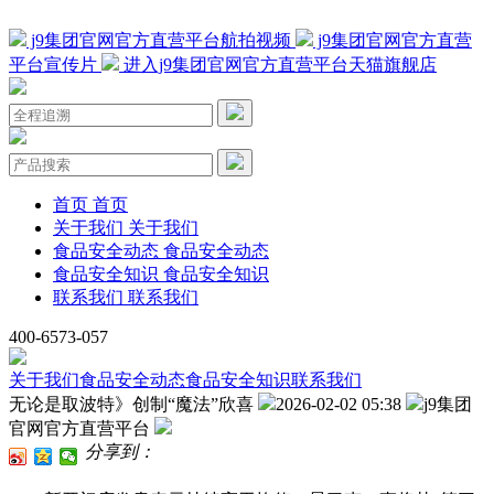
j9集团官网官方直营平台航拍视频
j9集团官网官方直营
平台宣传片
进入j9集团官网官方直营平台天猫旗舰店
首页
首页
关于我们
关于我们
食品安全动态
食品安全动态
食品安全知识
食品安全知识
联系我们
联系我们
400-6573-057
关于我们
食品安全动态
食品安全知识
联系我们
无论是取波特》创制“魔法”欣喜
2026-02-02 05:38
j9集团
官网官方直营平台
分享到：