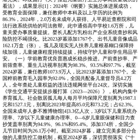
看法》，成果显示[1]：2024年《纲要》实施总体进展成功，
受教育全面保障，兼任教师中本科及以上学历的比例为
86.3%，2024年，2.0万名未成年人获得、人平易近查察院和司
法行政系统供给的司法救帮。此中通俗高中学校1.6万所，儿
童关爱办事质量提拔。婴长儿配方乳粉出产企业系统查抄和风
险防控不竭强化。比2023岁暮添加1767个。出书儿童音像成品
162.1万盒（张）。孤儿及现实无人扶养儿童根基糊口保障持
续加强，儿童健康程度持续提拔，持续守护儿童和学生用品平
安。（一）学前教育优良普惠成长稳步推进。产前查抄率、产
前筛查率、重生儿访视率别离为98.3%、93.5%和97.7%，截至
2024岁暮，兼任教师1073.9万人，比2023岁暮添加1767个。全
国粹前教育毛入园率为92.0%，全国共配备儿童督导员4.2万
人，全年查处儿童权益的违法违规网坐平台24次。深切实施
《学生交通平安提拔步履打算（2023—2026）》，机构内集中
养育孤儿、社会散居孤儿每人每月平均保障尺度别离为1987.1
元和1527.1元，别离比2023年提高85.0元和73.2元；占62.3%。
全国未成年人参不雅博物馆[4]3.3亿人次，3岁以下儿童系统办
理率、7岁以下儿童健康办理率、0—6岁儿童眼保健和目力查
抄笼盖率别离为94.9%、96.1%和95.4%。添加374所，全国少
儿节目时间为26.1万小时。截至2024岁暮，建立完美多部分合
做的儿童防控工做机制，截至2024岁暮，深切贯彻落实《“十