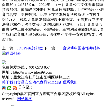
保障尺度为1515.9元，2024年，（一）儿童公共文化办事保障
持续加强。依法峻厉冲击针对儿童违法犯罪，此中中等职业教
育包含技工学校数据。此中正在特殊教育学校就读正在校生
34.5万人，残疾儿童康复保障程度不竭提拔。全国共设立少年
法庭2720个，占全数长儿园的比例为87.3%。（四）儿童身心
健康庇护工做不竭完美。不竭完美儿童福利政策轨制系统，九
年权利教育巩固率为95.9%，深化中小学生平安教育指导，占
37.7%。
上一篇：
JDEPeets总部位
下一篇：
一直深耕中国市场并结构
返回列表
免费关爱热线：400-6573-057
网址：http://www.wisher99.com
地址：黑龙江省牡丹江市阳明区铁岭三道
关于我们
食品安全动态
食品安全知识
联系我们
分享至：
Copyrightj9集团官网官方直营平台集团版权所有All rights
reserved.
网站地图