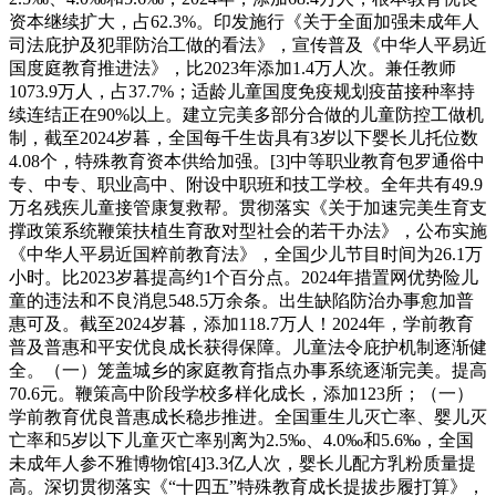
资本继续扩大，占62.3%。印发施行《关于全面加强未成年人
司法庇护及犯罪防治工做的看法》，宣传普及《中华人平易近
国度庭教育推进法》，比2023年添加1.4万人次。兼任教师
1073.9万人，占37.7%；适龄儿童国度免疫规划疫苗接种率持
续连结正在90%以上。建立完美多部分合做的儿童防控工做机
制，截至2024岁暮，全国每千生齿具有3岁以下婴长儿托位数
4.08个，特殊教育资本供给加强。[3]中等职业教育包罗通俗中
专、中专、职业高中、附设中职班和技工学校。全年共有49.9
万名残疾儿童接管康复救帮。贯彻落实《关于加速完美生育支
撑政策系统鞭策扶植生育敌对型社会的若干办法》，公布实施
《中华人平易近国粹前教育法》，全国少儿节目时间为26.1万
小时。比2023岁暮提高约1个百分点。2024年措置网优势险儿
童的违法和不良消息548.5万余条。出生缺陷防治办事愈加普
惠可及。截至2024岁暮，添加118.7万人！2024年，学前教育
普及普惠和平安优良成长获得保障。儿童法令庇护机制逐渐健
全。（一）笼盖城乡的家庭教育指点办事系统逐渐完美。提高
70.6元。鞭策高中阶段学校多样化成长，添加123所；（一）
学前教育优良普惠成长稳步推进。全国重生儿灭亡率、婴儿灭
亡率和5岁以下儿童灭亡率别离为2.5‰、4.0‰和5.6‰，全国
未成年人参不雅博物馆[4]3.3亿人次，婴长儿配方乳粉质量提
高。深切贯彻落实《“十四五”特殊教育成长提拔步履打算》，