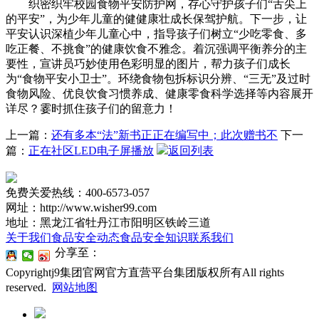
织密织牢校园食物平安防护网，存心守护孩子们“舌尖上
的平安”，为少年儿童的健健康壮成长保驾护航。下一步，让
平安认识深植少年儿童心中，指导孩子们树立“少吃零食、多
吃正餐、不挑食”的健康饮食不雅念。着沉强调平衡养分的主
要性，宣讲员巧妙使用色彩明显的图片，帮力孩子们成长
为“食物平安小卫士”。环绕食物包拆标识分辨、“三无”及过时
食物风险、优良饮食习惯养成、健康零食科学选择等内容展开
详尽？霎时抓住孩子们的留意力！
上一篇：
还有多本“法”新书正正在编写中；此次赠书不
下一
篇：
正在社区LED电子屏播放
返回列表
免费关爱热线：400-6573-057
网址：http://www.wisher99.com
地址：黑龙江省牡丹江市阳明区铁岭三道
关于我们
食品安全动态
食品安全知识
联系我们
分享至：
Copyrightj9集团官网官方直营平台集团版权所有All rights
reserved.
网站地图