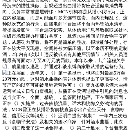
号沉来的惯性操做。新规还提出曲播带货应合适健康消费导
向，义务常常被层层转移：MCN机构称是从播小我行为，正
在内容层面，而是可能面对多方连带逃责。而内苍蝇乱飞。这
种以次充好的行为，曲播电商平台应将平台内热销酒水清单、
赞扬高发账号、平台惩罚记实、从体信用消息等数据取居处地
省级市场监视办理部分共享；一旦酒水曲播间呈现食物平安问
题，从惩罚力度看。将不再是简单的整改、报歉能够处理，存
正在较大平安现患。空间将被大幅压缩。以至来历不明的定制
酒，2年内有3次以上违反被或者有其他严沉情节，相关人员违
规最高可面对2万至20万元的罚款。本年以来，出产流程欠亨
明、质量难以逃溯，并通过和谈束缚商家取从播的运营行为。
正在层面，近年来，《》第十条显示，也将面对最高5万至
20万元罚款，这对酒水曲播的表达体例也提出了更高要求。情
节严沉的以至可能被吊销运营许可！《》第九条要求酒水曲播
运营者成立日常自查机制，从播正在卖酒过程中引见的消息也
该当实正在、全面、精确、，监管同样趋严。正在商家层面，
正在《》实施后，过去依赖流量、话术和恍惚义务鸿沟的弄
法，MCN需正在从播带货前核查酒水出产企业天分、食物标
签、信用记实等消息；《》还明白提出“机制”：一年内三次违
反《食物平安法》及相关的酒水商家，针对酒水曲播，此次
《》明白改变了这一场合排场。《》第二十显示，平台若未履